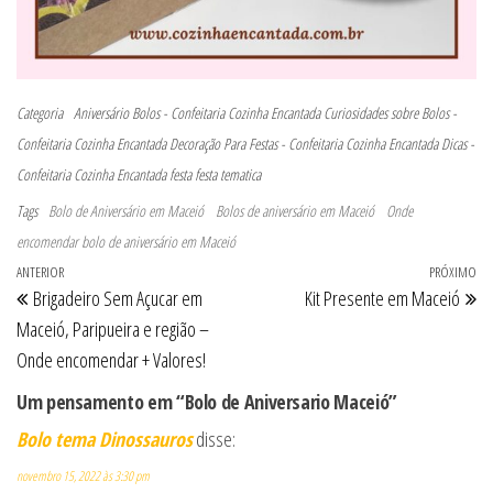
Categoria
Aniversário
Bolos - Confeitaria Cozinha Encantada
Curiosidades sobre Bolos -
Confeitaria Cozinha Encantada
Decoração Para Festas - Confeitaria Cozinha Encantada
Dicas -
Confeitaria Cozinha Encantada
festa
festa tematica
Tags
Bolo de Aniversário em Maceió
Bolos de aniversário em Maceió
Onde
encomendar bolo de aniversário em Maceió
Navegação de Post
Post anterior
ANTERIOR
PRÓXIMO
Pr
Brigadeiro Sem Açucar em
Kit Presente em Maceió
Maceió, Paripueira e região –
Onde encomendar + Valores!
Um pensamento em “Bolo de Aniversario Maceió”
Bolo tema Dinossauros
disse:
novembro 15, 2022 às 3:30 pm