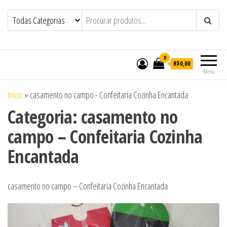
Bolos em Maceió | Bolos
Bolos em Maceió | Bolos Personalizados
de Casamento e Aniversário em Maceió |
Personalizados de Casamento e
Doces Personalizados de Casamento e
Aniversário em Maceió | Doces
Aniversário em Maceió – Confeitaria
Cozinha Encantada
Personalizados de Casamento e
0
R$0,00
Aniversário em Maceió – Confeitaria
Menu
Cozinha Encantada
Início
»
casamento no campo - Confeitaria Cozinha Encantada
Categoria:
casamento no
campo – Confeitaria Cozinha
Encantada
casamento no campo – Confeitaria Cozinha Encantada