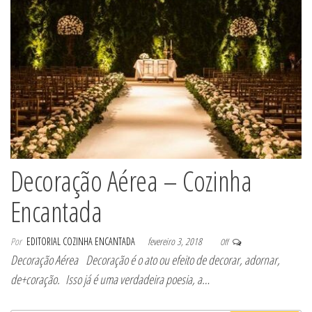
Decoração Aérea – Cozinha
Encantada
Por
EDITORIAL COZINHA ENCANTADA
fevereiro 3, 2018
Off
Decoração Aérea Decoração é o ato ou efeito de decorar, adornar,
de+coração. Isso já é uma verdadeira poesia, a…