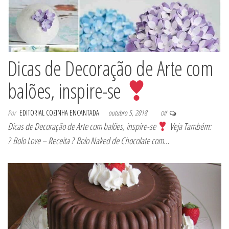
Dicas de Decoração de Arte com
balões, inspire-se
Por
EDITORIAL COZINHA ENCANTADA
outubro 5, 2018
Off
Dicas de Decoração de Arte com balões, inspire-se
Veja Também:
? Bolo Love – Receita ? Bolo Naked de Chocolate com…