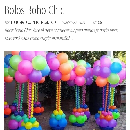
Bolos Boho Chic
Por
EDITORIAL COZINHA ENCANTADA
outubro 22, 2021
Off
Bolos Boho Chic Você já deve conhecer ou pelo menos já ouviu falar.
Mas você sabe como surgiu este estilo?…