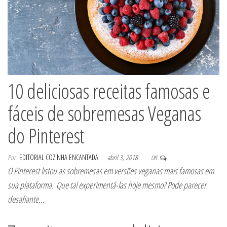
10 deliciosas receitas famosas e
fáceis de sobremesas Veganas
do Pinterest
Por
EDITORIAL COZINHA ENCANTADA
abril 3, 2018
Off
O Pinterest listou as sobremesas em versões veganas mais famosas em
sua plataforma. Que tal experimentá-las hoje mesmo? Pode parecer
desafiante…