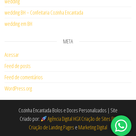
wedding
wedding BH – Confeitaria Cozinha Encantada
wedding em BH
META
Acessar
Feed de posts
Feed de comentários
WordPress.org
Cozinha Encantada Bolos e Doces Personalizados | Site
Criado por:
Agência Digital HGX Criação de Sites BH
Criação de Landing Pages
e
Marketing Digital