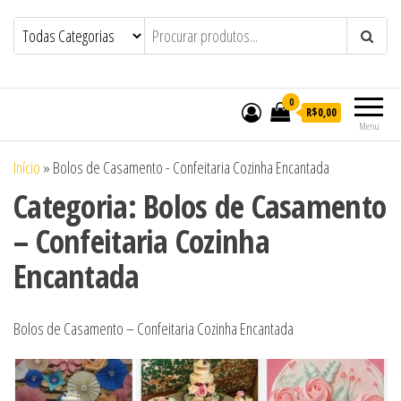
Bolos em Maceió | Bolos
Bolos em Maceió | Bolos Personalizados
de Casamento e Aniversário em Maceió |
Personalizados de Casamento e
Doces Personalizados de Casamento e
Aniversário em Maceió | Doces
Aniversário em Maceió – Confeitaria
Cozinha Encantada
Personalizados de Casamento e
0
R$0,00
Aniversário em Maceió – Confeitaria
Menu
Cozinha Encantada
Início
»
Bolos de Casamento - Confeitaria Cozinha Encantada
Categoria:
Bolos de Casamento
– Confeitaria Cozinha
Encantada
Bolos de Casamento – Confeitaria Cozinha Encantada