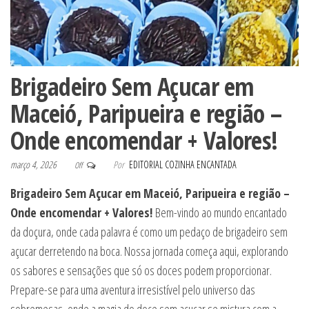
Brigadeiro Sem Açucar em
Maceió, Paripueira e região –
Onde encomendar + Valores!
março 4, 2026
Por
EDITORIAL COZINHA ENCANTADA
Off
Brigadeiro Sem Açucar em Maceió, Paripueira e região –
Onde encomendar + Valores!
Bem-vindo ao mundo encantado
da doçura, onde cada palavra é como um pedaço de brigadeiro sem
açucar derretendo na boca. Nossa jornada começa aqui, explorando
os sabores e sensações que só os doces podem proporcionar.
Prepare-se para uma aventura irresistível pelo universo das
sobremesas, onde a magia do doce sem açucar se mistura com a