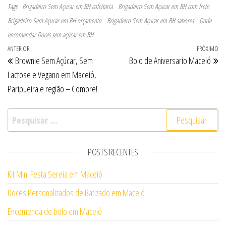
Tags
Brigadeiro Sem Açucar em BH cofeitaria
Brigadeiro Sem Açucar em BH com frete
Brigadeiro Sem Açucar em BH orçamento
Brigadeiro Sem Açucar em BH sabores
Onde
encomendar Doces sem açúcar em BH
Navegação de Post
Post anterior
ANTERIOR
PRÓXIMO
Pr
Brownie Sem Açúcar, Sem
Bolo de Aniversario Maceió
Lactose e Vegano em Maceió,
Paripueira e região – Compre!
Pesquisar por:
POSTS RECENTES
Kit Mini Festa Sereia em Maceió
Doces Personalizados de Batizado em Maceió
Encomenda de bolo em Maceió