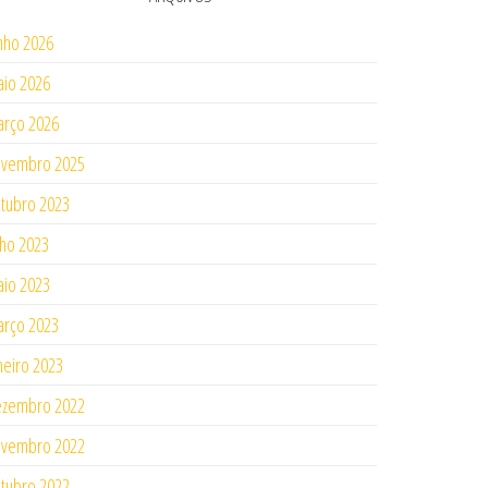
nho 2026
io 2026
rço 2026
ovembro 2025
tubro 2023
lho 2023
io 2023
rço 2023
neiro 2023
ezembro 2022
ovembro 2022
tubro 2022