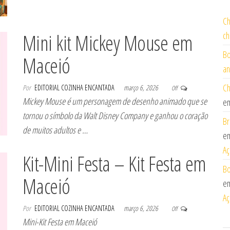
Ch
Mini kit Mickey Mouse em
ch
Bo
Maceió
an
Ch
Por
EDITORIAL COZINHA ENCANTADA
março 6, 2026
Off
Mickey Mouse é um personagem de desenho animado que se
e
tornou o símbolo da Walt Disney Company e ganhou o coração
Br
de muitos adultos e …
e
Aç
Kit-Mini Festa – Kit Festa em
Bo
Maceió
e
Aç
Por
EDITORIAL COZINHA ENCANTADA
março 6, 2026
Off
Mini-Kit Festa em Maceió