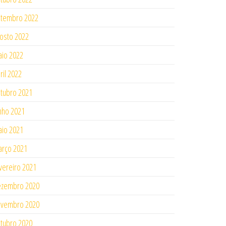
tembro 2022
osto 2022
io 2022
ril 2022
tubro 2021
nho 2021
io 2021
rço 2021
vereiro 2021
ezembro 2020
ovembro 2020
tubro 2020