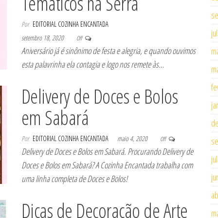
Temáticos na Serra
se
Por
EDITORIAL COZINHA ENCANTADA
ju
setembro 18, 2020
Off
Aniversário já é sinônimo de festa e alegria, e quando ouvimos
ma
esta palavrinha ela contagia e logo nos remete às…
ma
fe
Delivery de Doces e Bolos
ja
em Sabará
d
Por
EDITORIAL COZINHA ENCANTADA
maio 4, 2020
Off
se
Delivery de Doces e Bolos em Sabará. Procurando Delivery de
ju
Doces e Bolos em Sabará? A Cozinha Encantada trabalha com
ju
uma linha completa de Doces e Bolos!
ab
Dicas de Decoração de Arte
ma