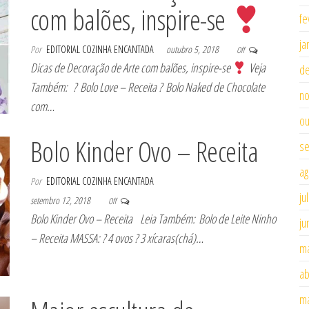
com balões, inspire-se
fe
ja
Por
EDITORIAL COZINHA ENCANTADA
outubro 5, 2018
Off
Dicas de Decoração de Arte com balões, inspire-se
Veja
d
Também: ? Bolo Love – Receita ? Bolo Naked de Chocolate
n
com…
ou
Bolo Kinder Ovo – Receita
se
ag
Por
EDITORIAL COZINHA ENCANTADA
ju
setembro 12, 2018
Off
Bolo Kinder Ovo – Receita Leia Também: Bolo de Leite Ninho
ju
– Receita MASSA: ? 4 ovos ? 3 xícaras(chá)…
ma
ab
ma