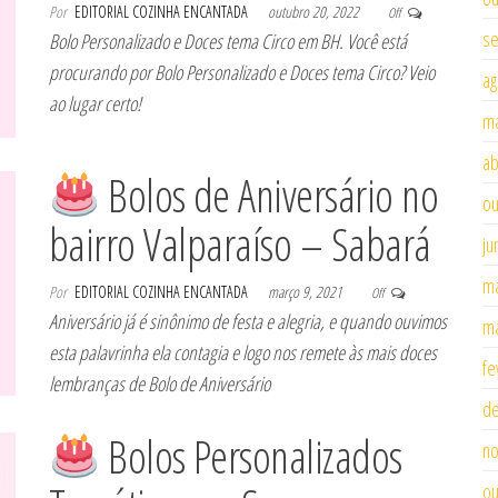
Por
EDITORIAL COZINHA ENCANTADA
outubro 20, 2022
Off
se
Bolo Personalizado e Doces tema Circo em BH. Você está
procurando por Bolo Personalizado e Doces tema Circo? Veio
ag
ao lugar certo!
ma
ab
Bolos de Aniversário no
ou
bairro Valparaíso – Sabará
ju
ma
Por
EDITORIAL COZINHA ENCANTADA
março 9, 2021
Off
Aniversário já é sinônimo de festa e alegria, e quando ouvimos
ma
esta palavrinha ela contagia e logo nos remete às mais doces
fe
lembranças de Bolo de Aniversário
d
Bolos Personalizados
n
ou