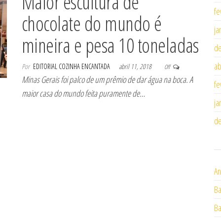
Maior escultura de
fe
chocolate do mundo é
ja
mineira e pesa 10 toneladas
d
ab
Por
EDITORIAL COZINHA ENCANTADA
abril 11, 2018
Off
Minas Gerais foi palco de um prêmio de dar água na boca. A
fe
maior casa do mundo feita puramente de…
ja
d
An
Ba
Ba