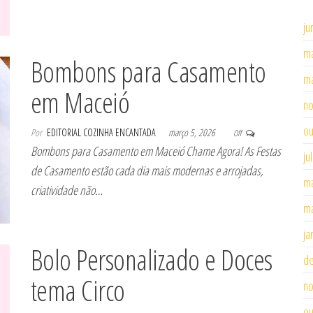
ju
ma
Bombons para Casamento
ma
em Maceió
n
ou
Por
EDITORIAL COZINHA ENCANTADA
março 5, 2026
Off
Bombons para Casamento em Maceió Chame Agora! As Festas
ju
de Casamento estão cada dia mais modernas e arrojadas,
ma
criatividade não…
ma
ja
Bolo Personalizado e Doces
d
tema Circo
n
ou