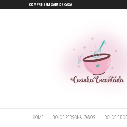
COMPRE SEM SAIR DE CASA
Bolos em
Bolos em
Maceió |
Maceió |
Bolos
HOME
BOLOS PERSONALIZADOS
BOLOS E DOC
Bolos
Personalizados