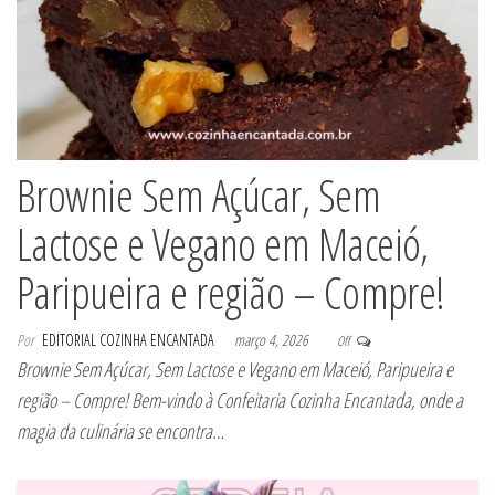
Brownie Sem Açúcar, Sem
Lactose e Vegano em Maceió,
Paripueira e região – Compre!
Por
EDITORIAL COZINHA ENCANTADA
março 4, 2026
Off
Brownie Sem Açúcar, Sem Lactose e Vegano em Maceió, Paripueira e
região – Compre! Bem-vindo à Confeitaria Cozinha Encantada, onde a
magia da culinária se encontra…