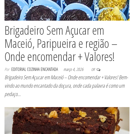
Brigadeiro Sem Açucar em
Maceió, Paripueira e região –
Onde encomendar + Valores!
Por
EDITORIAL COZINHA ENCANTADA
março 4, 2026
Off
Brigadeiro Sem Açucar em Maceió – Onde encomendar + Valores! Bem-
vindo ao mundo encantado da doçura, onde cada palavra é como um
pedaço…