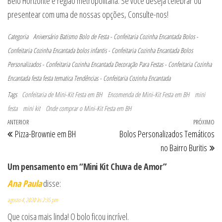
Belo Horizonte e região metropolitana. Se você deseja celebrar ou
presentear com uma de nossas opções, Consulte-nos!
Categoria
Aniversário
Batismo
Bolo de Festa - Confeitaria Cozinha Encantada
Bolos -
Confeitaria Cozinha Encantada
bolos infantis - Confeitaria Cozinha Encantada
Bolos
Personalizados - Confeitaria Cozinha Encantada
Decoração Para Festas - Confeitaria Cozinha
Encantada
festa
festa tematica
Tendências - Confeitaria Cozinha Encantada
Tags
Confeitaria de Mini-Kit Festa em BH
Encomenda de Mini-Kit Festa em BH
mini
festa
mini kit
Onde comprar o Mini-Kit Festa em BH
Navegação de Post
Post anterior
ANTERIOR
PRÓXIMO
Pr
Pizza-Brownie em BH
Bolos Personalizados Temáticos
no Bairro Buritis
Um pensamento em “Mini Kit Chuva de Amor”
Ana Paula
disse:
agosto 4, 2020 às 2:35 pm
Que coisa mais linda! O bolo ficou incrível.