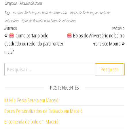
Categoria
Receitas de Doces
Tags
escolher Recheio para bolo de aniversário
ideias de Recheio para bolo de
aniversário
tipos de Recheio para bolo de aniversário
Navegação de Post
Post anterior
ANTERIOR
PRÓXIMO
Pr
Como cortar o bolo
Bolos de Aniversário no bairro
quadrado ou redondo para render
Francisco Moura
mais?
Pesquisar por:
POSTS RECENTES
Kit Mini Festa Sereia em Maceió
Doces Personalizados de Batizado em Maceió
Encomenda de bolo em Maceió