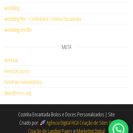
wedding
wedding BH – Confeitaria Cozinha Encantada
wedding em BH
META
Acessar
Feed de posts
Feed de comentários
WordPress.org
Cozinha Encantada Bolos e Doces Personalizados | Site
Criado por:
Agência Digital HGX Criação de Sites BH
Criação de Landing Pages
e
Marketing Digital