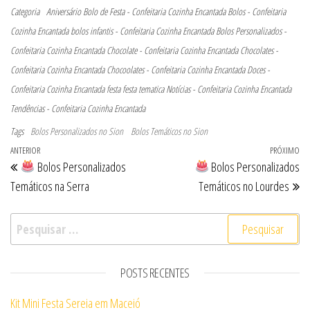
Categoria
Aniversário
Bolo de Festa - Confeitaria Cozinha Encantada
Bolos - Confeitaria
Cozinha Encantada
bolos infantis - Confeitaria Cozinha Encantada
Bolos Personalizados -
Confeitaria Cozinha Encantada
Chocolate - Confeitaria Cozinha Encantada
Chocolates -
Confeitaria Cozinha Encantada
Chocoolates - Confeitaria Cozinha Encantada
Doces -
Confeitaria Cozinha Encantada
festa
festa tematica
Notícias - Confeitaria Cozinha Encantada
Tendências - Confeitaria Cozinha Encantada
Tags
Bolos Personalizados no Sion
Bolos Temáticos no Sion
Navegação de Post
Post anterior
ANTERIOR
PRÓXIMO
Pr
Bolos Personalizados
Bolos Personalizados
Temáticos na Serra
Temáticos no Lourdes
Pesquisar por:
POSTS RECENTES
Kit Mini Festa Sereia em Maceió