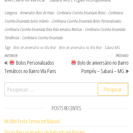
Categoria
Aniversário
Bolo de Festa - Confeitaria Cozinha Encantada
Bolos - Confeitaria
Cozinha Encantada
bolos infantis - Confeitaria Cozinha Encantada
Bolos Personalizados -
Confeitaria Cozinha Encantada
festa
festa tematica
Notícias - Confeitaria Cozinha Encantada
Tendências - Confeitaria Cozinha Encantada
Tags
Bolo de aniversário no Vila Real
Bolo de aniversário no Vila Real - Sabará-MG
Navegação de Post
Post anterior
ANTERIOR
PRÓXIMO
Pr
Bolos Personalizados
Bolo de aniversário no Bairro
Temáticos no Bairro Vila Paris
Pompéu – Sabará – MG
Pesquisar por:
POSTS RECENTES
Kit Mini Festa Sereia em Maceió
Doces Personalizados de Batizado em Maceió