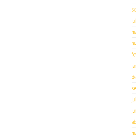
se
ju
ma
ma
fe
ja
d
se
ju
ju
ab
ma