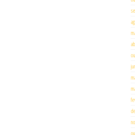
se
ag
ma
ab
ou
ju
ma
ma
fe
d
n
ou