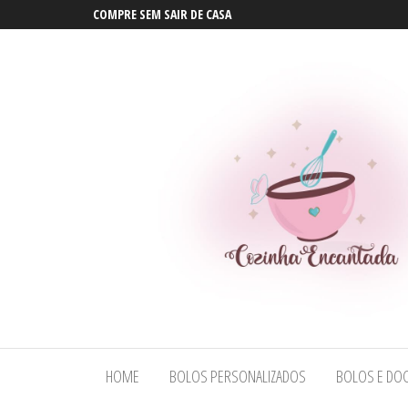
COMPRE SEM SAIR DE CASA
Bolos em
Bolos em
Maceió |
Maceió |
Bolos
HOME
BOLOS PERSONALIZADOS
BOLOS E DOC
Bolos
Personalizados