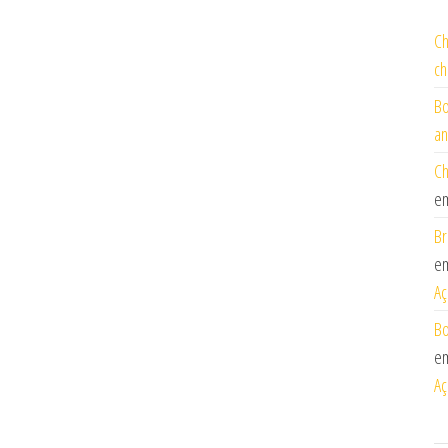
Ch
ch
Bo
an
Ch
e
Br
e
Aç
Bo
e
Aç