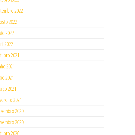
tembro 2022
osto 2022
io 2022
ril 2022
tubro 2021
nho 2021
io 2021
rço 2021
vereiro 2021
ezembro 2020
ovembro 2020
tubro 2020