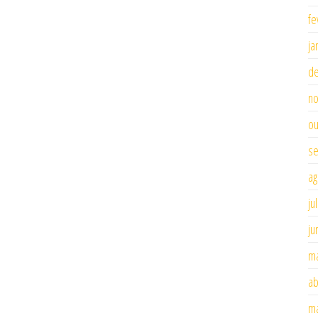
fe
ja
d
n
ou
se
ag
ju
ju
ma
ab
ma