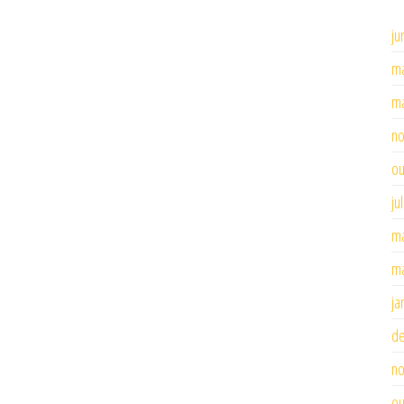
ju
ma
ma
n
ou
ju
ma
ma
ja
d
n
ou