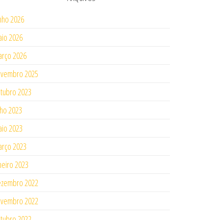
nho 2026
io 2026
rço 2026
ovembro 2025
tubro 2023
lho 2023
io 2023
rço 2023
neiro 2023
ezembro 2022
ovembro 2022
tubro 2022