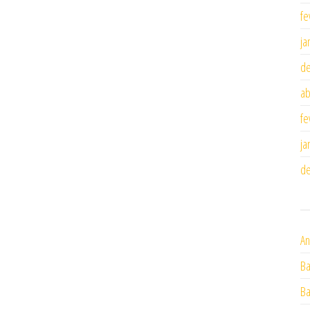
fe
ja
d
ab
fe
ja
d
An
Ba
Ba