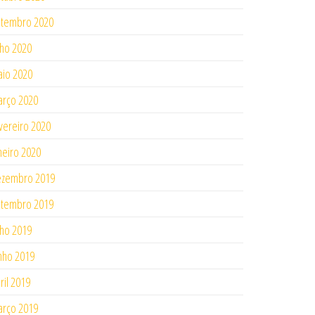
tembro 2020
lho 2020
io 2020
rço 2020
vereiro 2020
neiro 2020
ezembro 2019
tembro 2019
lho 2019
nho 2019
ril 2019
rço 2019