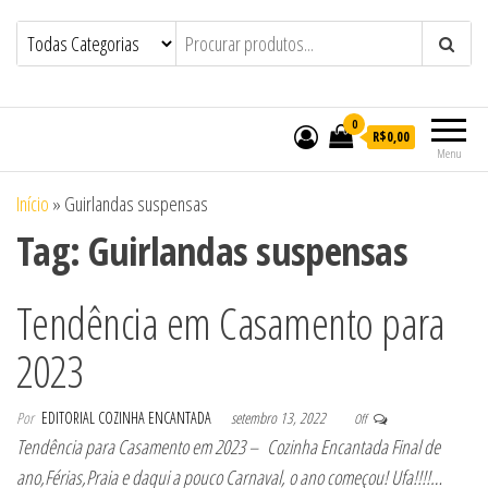
Bolos em Maceió | Bolos
Bolos em Maceió | Bolos Personalizados
de Casamento e Aniversário em Maceió |
Personalizados de Casamento e
Doces Personalizados de Casamento e
Aniversário em Maceió | Doces
Aniversário em Maceió – Confeitaria
Cozinha Encantada
Personalizados de Casamento e
0
R$0,00
Aniversário em Maceió – Confeitaria
Menu
Cozinha Encantada
Início
»
Guirlandas suspensas
Tag:
Guirlandas suspensas
Tendência em Casamento para
2023
Por
EDITORIAL COZINHA ENCANTADA
setembro 13, 2022
Off
Tendência para Casamento em 2023 – Cozinha Encantada Final de
ano,Férias,Praia e daqui a pouco Carnaval, o ano começou! Ufa!!!!…