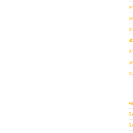
fe
ja
d
ab
fe
ja
d
An
Ba
Ba