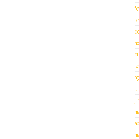
fe
ja
d
n
ou
se
ag
ju
ju
ma
ab
ma