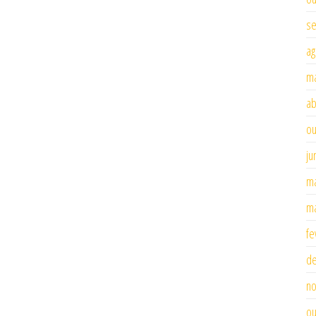
se
ag
ma
ab
ou
ju
ma
ma
fe
d
n
ou