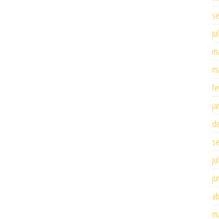
se
ju
ma
ma
fe
ja
d
se
ju
ju
ab
ma