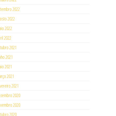
tembro 2022
osto 2022
io 2022
ril 2022
tubro 2021
nho 2021
io 2021
rço 2021
vereiro 2021
ezembro 2020
ovembro 2020
tubro 2020