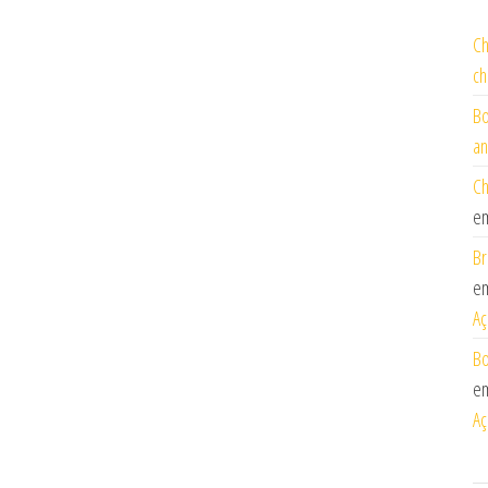
Ch
ch
Bo
an
Ch
e
Br
e
Aç
Bo
e
Aç