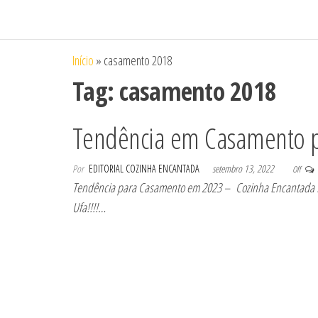
de Casamento
Personalizados
e Aniversário
de Casamento
em Maceió |
Doces
e Aniversário
Início
»
casamento 2018
Personalizados
em Maceió |
de Casamento
Tag:
casamento 2018
Doces
e Aniversário
em Maceió –
Personalizados
Tendência em Casamento 
Confeitaria
de Casamento
Cozinha
Encantada
e Aniversário
Por
EDITORIAL COZINHA ENCANTADA
setembro 13, 2022
Off
Tendência para Casamento em 2023 – Cozinha Encantada Fin
em Maceió –
Ufa!!!!…
Confeitaria
Cozinha
Encantada