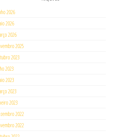
nho 2026
io 2026
rço 2026
ovembro 2025
tubro 2023
lho 2023
io 2023
rço 2023
neiro 2023
ezembro 2022
ovembro 2022
tubro 2022