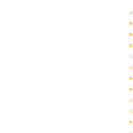
ju
ma
ma
n
ou
ju
ma
ma
ja
d
n
ou