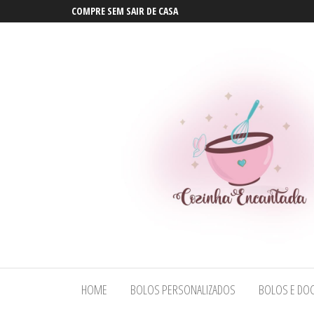
COMPRE SEM SAIR DE CASA
Bolos em
Bolos em
Maceió |
Maceió |
Bolos
HOME
BOLOS PERSONALIZADOS
BOLOS E DOC
Bolos
Personalizados