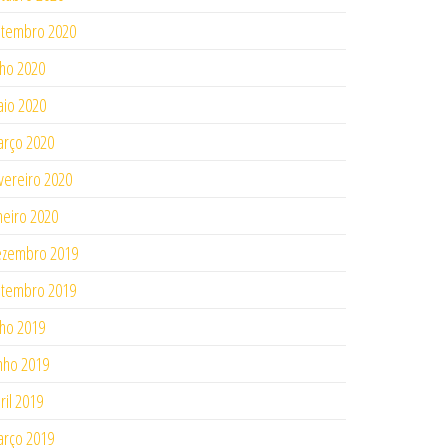
tembro 2020
lho 2020
io 2020
rço 2020
vereiro 2020
neiro 2020
ezembro 2019
tembro 2019
lho 2019
nho 2019
ril 2019
rço 2019