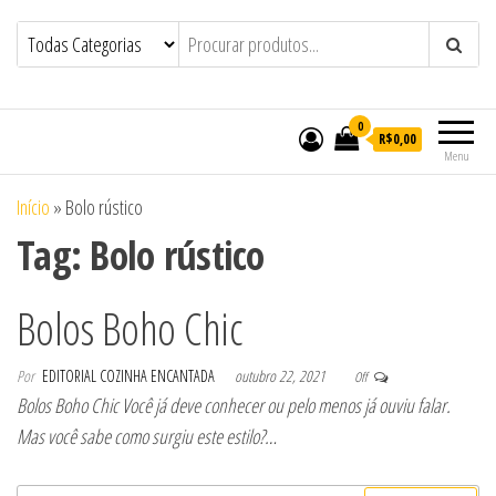
Bolos em Maceió | Bolos
Bolos em Maceió | Bolos Personalizados
de Casamento e Aniversário em Maceió |
Personalizados de Casamento e
Doces Personalizados de Casamento e
Aniversário em Maceió | Doces
Aniversário em Maceió – Confeitaria
Cozinha Encantada
Personalizados de Casamento e
0
R$0,00
Aniversário em Maceió – Confeitaria
Menu
Cozinha Encantada
Início
»
Bolo rústico
Tag:
Bolo rústico
Bolos Boho Chic
Por
EDITORIAL COZINHA ENCANTADA
outubro 22, 2021
Off
Bolos Boho Chic Você já deve conhecer ou pelo menos já ouviu falar.
Mas você sabe como surgiu este estilo?…