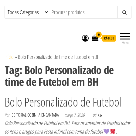
Bolos em Maceió | Bolos
Bolos em Maceió | Bolos Personalizados
de Casamento e Aniversário em Maceió |
Personalizados de Casamento e
Doces Personalizados de Casamento e
Aniversário em Maceió | Doces
Aniversário em Maceió – Confeitaria
Cozinha Encantada
Personalizados de Casamento e
0
R$0,00
Aniversário em Maceió – Confeitaria
Menu
Cozinha Encantada
Início
»
Bolo Personalizado de time de Futebol em BH
Tag:
Bolo Personalizado de
time de Futebol em BH
Bolo Personalizado de Futebol
Por
EDITORIAL COZINHA ENCANTADA
março 7, 2020
Off
Bolo Personalizado de Futebol em BH. Para os amantes de Futebol todos
os itens e artigos para Festa infantil com tema de futebol
.