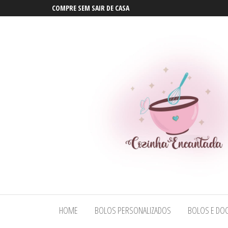
COMPRE SEM SAIR DE CASA
Bolos em
Bolos em
Maceió |
Maceió |
Bolos
HOME
BOLOS PERSONALIZADOS
BOLOS E DOC
Bolos
Personalizados