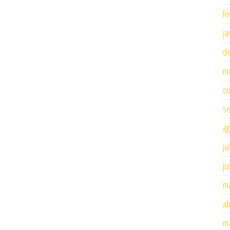
fe
ja
d
n
ou
se
ag
ju
ju
ma
ab
ma