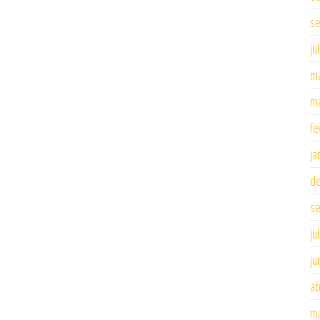
se
ju
ma
ma
fe
ja
d
se
ju
ju
ab
ma