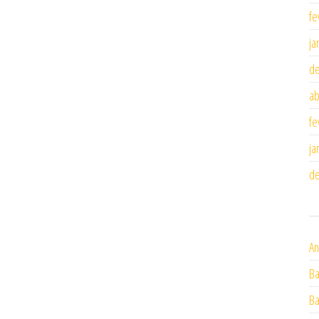
fe
ja
d
ab
fe
ja
d
An
Ba
Ba