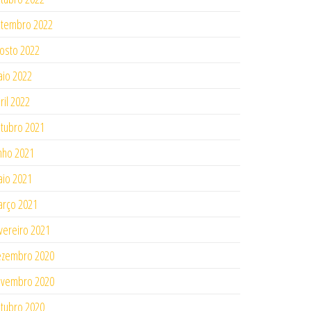
tembro 2022
osto 2022
io 2022
ril 2022
tubro 2021
nho 2021
io 2021
rço 2021
vereiro 2021
ezembro 2020
ovembro 2020
tubro 2020