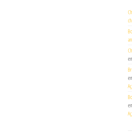
Ch
ch
Bo
an
Ch
e
Br
e
Aç
Bo
e
Aç