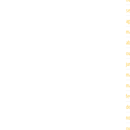
se
ag
ma
ab
ou
ju
ma
ma
fe
d
n
ou