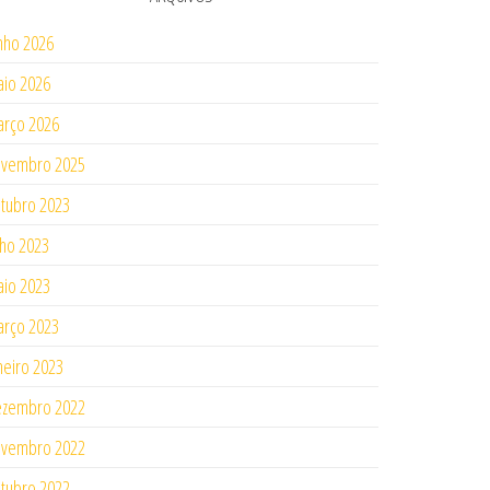
nho 2026
io 2026
rço 2026
ovembro 2025
tubro 2023
lho 2023
io 2023
rço 2023
neiro 2023
ezembro 2022
ovembro 2022
tubro 2022