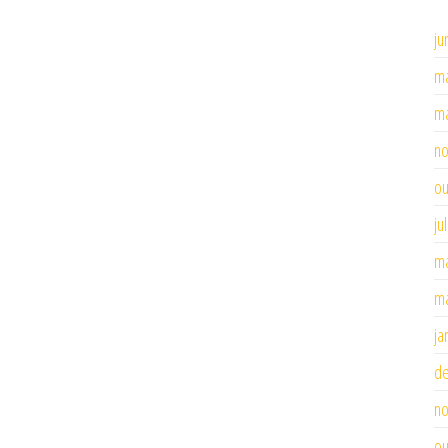
ju
ma
ma
n
ou
ju
ma
ma
ja
d
n
ou