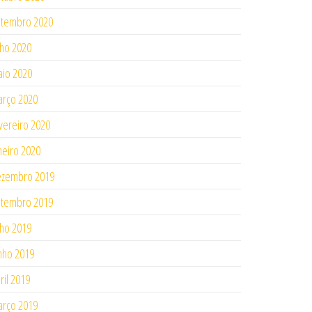
tembro 2020
lho 2020
io 2020
rço 2020
vereiro 2020
neiro 2020
ezembro 2019
tembro 2019
lho 2019
nho 2019
ril 2019
rço 2019