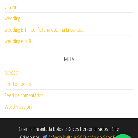
viagem
wedding
wedding BH – Confeitaria Cozinha Encantada
wedding em BH
META
Acessar
Feed de posts
Feed de comentários
WordPress.org
Cozinha Encantada Bolos e Doces Personalizados | Site
Criado por:
Agência Digital HGX Criação de Sites BH