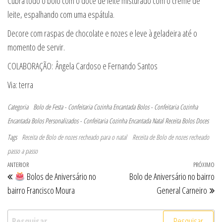
Cubra todo o bolo com o doce de leite misturado com o creme de
leite, espalhando com uma espátula.
Decore com raspas de chocolate e nozes e leve à geladeira até o
momento de servir.
COLABORAÇÃO: Ângela Cardoso e Fernando Santos
Via: terra
Categoria
Bolo de Festa - Confeitaria Cozinha Encantada
Bolos - Confeitaria Cozinha
Encantada
Bolos Personalizados - Confeitaria Cozinha Encantada
Natal
Receita Bolos Doces
Tags
Receita de Bolo de nozes recheado para o natal
Receita de Bolo de nozes recheado
passo a passo
Navegação de Post
Post anterior
ANTERIOR
PRÓXIMO
Pr
Bolos de Aniversário no
Bolo de Aniversário no bairro
bairro Francisco Moura
General Carneiro
Pesquisar por: