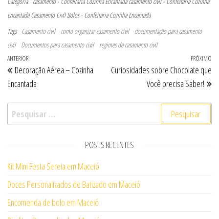
Categoria
casamento - Confeitaria Cozinha Encantada
casamento civil - Confeitaria Cozinha
Encantada
Casamento Civil Bolos - Confeitaria Cozinha Encantada
Tags
Casamento civil
como organizar casamento civil
documentação para casamento
civil
Documentos para casamento civil
regimes de casamento civil
Navegação de Post
Post anterior
ANTERIOR
PRÓXIMO
Pr
Decoração Aérea – Cozinha
Curiosidades sobre Chocolate que
Encantada
Você precisa Saber!
Pesquisar por:
POSTS RECENTES
Kit Mini Festa Sereia em Maceió
Doces Personalizados de Batizado em Maceió
Encomenda de bolo em Maceió