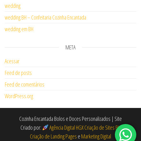
wedding
wedding BH – Confeitaria Cozinha Encantada
wedding em BH
META
Acessar
Feed de posts
Feed de comentários
WordPress.org
Cozinha Encantada Bolos e Doces Personalizados | Site
Criado por:
Agência Digital HGX Criação de Sites BH
Criação de Landing Pages
e
Marketing Digital