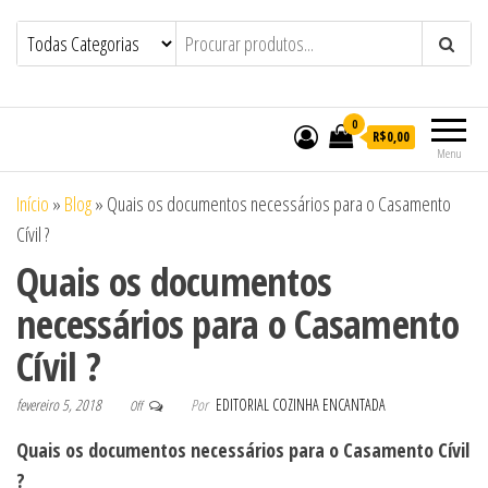
Bolos em Maceió | Bolos
Bolos em Maceió | Bolos Personalizados
de Casamento e Aniversário em Maceió |
Personalizados de Casamento e
Doces Personalizados de Casamento e
Aniversário em Maceió | Doces
Aniversário em Maceió – Confeitaria
Cozinha Encantada
Personalizados de Casamento e
0
R$0,00
Aniversário em Maceió – Confeitaria
Menu
Cozinha Encantada
Início
»
Blog
»
Quais os documentos necessários para o Casamento
Cívil ?
Quais os documentos
necessários para o Casamento
Cívil ?
fevereiro 5, 2018
Por
EDITORIAL COZINHA ENCANTADA
Off
Quais os documentos necessários para o Casamento Cívil
?