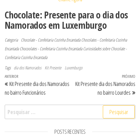
Chocolate: Presente para o dia dos
Namorados em Luxemburgo
Categoria
Chocolate - Confeitaria Cozinha Encantada
Chocolates - Confeitaria Cozinha
Encantada
Chocoolates - Confeitaria Cozinha Encantada
Curiosidades sobre Chocolate -
Confeitaria Cozinha Encantada
Tags
dia dos Namorados
Kit Presente
Luxemburgo
Navegação de Post
Post anterior
ANTERIOR
PRÓXIMO
Pr
Kit Presente dia dos Namorados
Kit Presente dia dos Namorados
no bairro Funcionários
no bairro Lourdes
Pesquisar por:
POSTS RECENTES