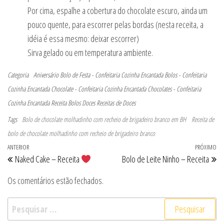
Por cima, espalhe a cobertura do chocolate escuro, ainda um
pouco quente, para escorrer pelas bordas (nesta receita, a
idéia é essa mesmo: deixar escorrer)
Sirva gelado ou em temperatura ambiente.
Categoria
Aniversário
Bolo de Festa - Confeitaria Cozinha Encantada
Bolos - Confeitaria
Cozinha Encantada
Chocolate - Confeitaria Cozinha Encantada
Chocolates - Confeitaria
Cozinha Encantada
Receita Bolos Doces
Receitas de Doces
Tags
Bolo de chocolate molhadinho com recheio de brigadeiro branco em BH
Receita de
bolo de chocolate molhadinho com recheio de brigadeiro branco
Navegação de Post
Post anterior
ANTERIOR
PRÓXIMO
Pr
Naked Cake – Receita
Bolo de Leite Ninho – Receita
Os comentários estão fechados.
Pesquisar por: