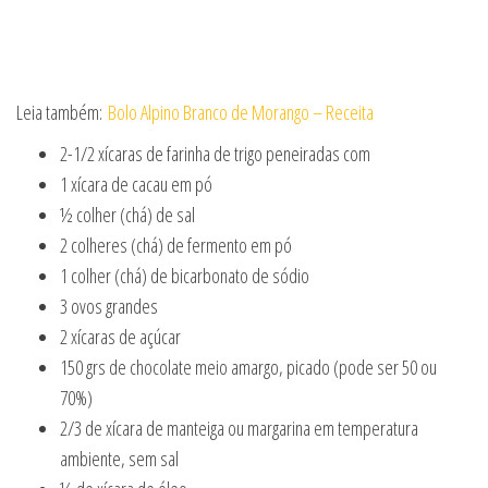
Leia também:
Bolo Alpino Branco de Morango – Receita
2-1/2 xícaras de farinha de trigo peneiradas com
1 xícara de cacau em pó
½ colher (chá) de sal
2 colheres (chá) de fermento em pó
1 colher (chá) de bicarbonato de sódio
3 ovos grandes
2 xícaras de açúcar
150 grs de chocolate meio amargo, picado (pode ser 50 ou
70%)
2/3 de xícara de manteiga ou margarina em temperatura
ambiente, sem sal