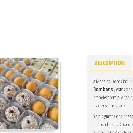
DESCRIPTION
A Mesa de Doces inclui
Bombons
, estes po
embelezarem a Mesa do
as vezes inusitados.
Veja algumas das nossa
1- Copinhos de Chocolat
2- Bombons Vazados co