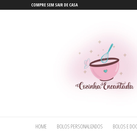
COMPRE SEM SAIR DE CASA
Bolos em
Bolos em
Maceió |
Maceió |
Bolos
HOME
BOLOS PERSONALIZADOS
BOLOS E DOC
Bolos
Personalizados