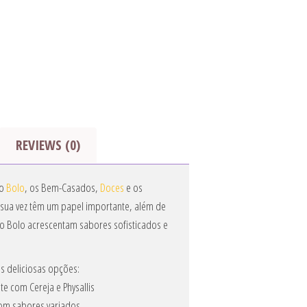
REVIEWS (0)
 o
Bolo
, os Bem-Casados,
Doces
e os
r sua vez têm um papel importante, além de
 Bolo acrescentam sabores sofisticados e
s deliciosas opções:
e com Cereja e Physallis
m sabores variados,