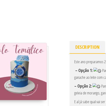
DESCRIPTION
Este ano preparamos 2
– Opção 1:
Pa
ganache ao leite com ca
– Opção 2:
Pan
geleia de morango, gan
E aí já sabe qual vai se