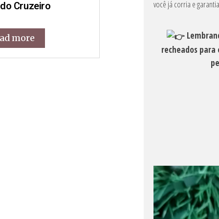
você já corria e garant
 do Cruzeiro
Lembrand
ad more
recheados para 
pe
Tocador
de
vídeo