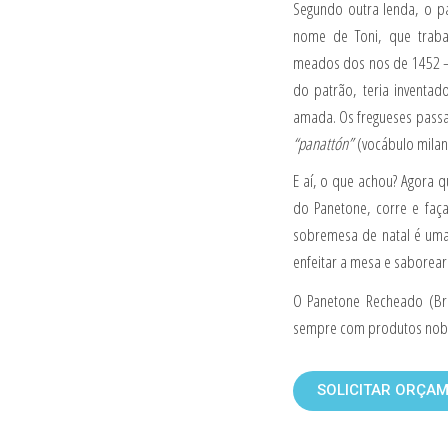
Segundo outra lenda, o p
nome de Toni, que traba
meados dos nos de 1452 –
do patrão, teria inventa
amada. Os fregueses passar
“panattón”
(vocábulo milan
E aí, o que achou? Agora 
do Panetone, corre e fa
sobremesa de natal é uma
enfeitar a mesa e saborear
O Panetone Recheado (Br
sempre com produtos nobr
SOLICITAR ORÇA