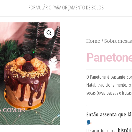
FORMULÁRIO PARA ORÇAMENTO DE BOLOS
Home
/
Sobremesas
Paneton
O Panetone é bastante co
Natal, tradicionalmente, 
secas (uvas passas e frutas 
.
Então assenta que lá
De acordo com a
histór