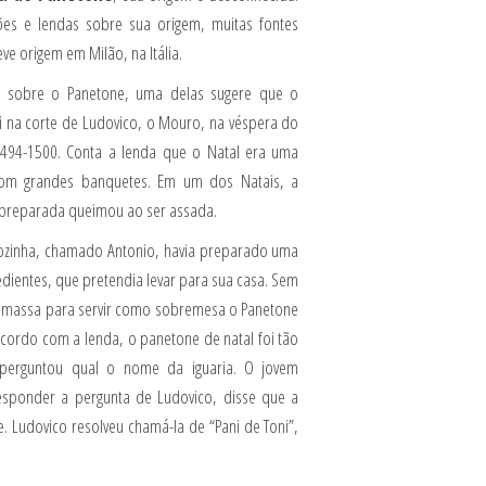
ões e lendas sobre sua origem, muitas fontes
e origem em Milão, na Itália.
as sobre o Panetone, uma delas sugere que o
oi na corte de Ludovico, o Mouro, na véspera do
1494-1500. Conta a lenda que o Natal era uma
com grandes banquetes. Em um dos Natais, a
 preparada queimou ao ser assada.
zinha, chamado Antonio, havia preparado uma
dientes, que pretendia levar para sua casa. Sem
a massa para servir como sobremesa o Panetone
acordo com a lenda, o panetone de natal foi tão
perguntou qual o nome da iguaria. O jovem
sponder a pergunta de Ludovico, disse que a
 Ludovico resolveu chamá-la de “Pani de Toni”,