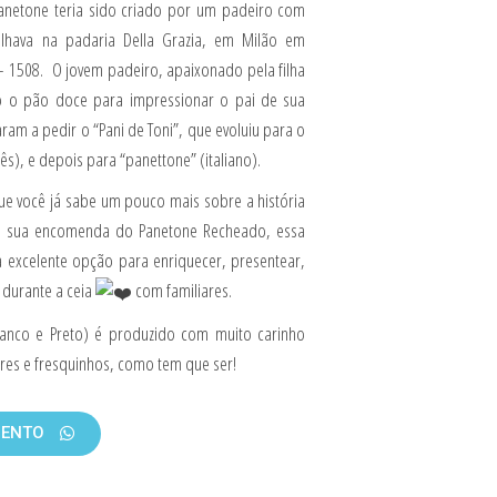
anetone teria sido criado por um padeiro com
lhava na padaria Della Grazia, em Milão em
 1508. O jovem padeiro, apaixonado pela filha
do o pão doce para impressionar o pai de sua
am a pedir o “Pani de Toni”, que evoluiu para o
ês), e depois para “panettone” (italiano).
que você já sabe um pouco mais sobre a história
ça sua encomenda do Panetone Recheado, essa
 excelente opção para enriquecer, presentear,
 durante a ceia
com
familiares.
anco e Preto) é produzido com muito carinho
es e fresquinhos, como tem que ser!
MENTO