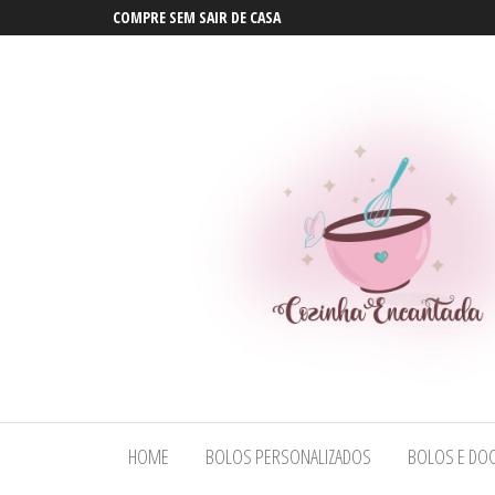
COMPRE SEM SAIR DE CASA
Bolos em
Bolos em
Maceió |
Maceió |
Bolos
HOME
BOLOS PERSONALIZADOS
BOLOS E DOC
Bolos
Personalizados