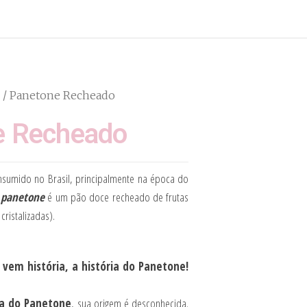
/ Panetone Recheado
e Recheado
nsumido no Brasil, principalmente na época do
o
panetone
é um pão doce recheado de frutas
cristalizadas).
 vem história, a história do Panetone!
ia do Panetone
, sua origem é desconhecida.