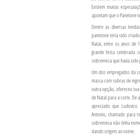
Existem muitas especulaç
apontam que o Panetone tev
Dentre as diversas lend
panetone teria sido criad
Natal, entre os anos de 
grande festa celebrada 
sobremesa que havia sido
Um dos empregados da co
massa com sobras de ingre
outra opção, ofereceu su
de Natal para a corte. De 
apreciado que Ludovico 
Antonio, chamado para re
sobremesa não tinha nome.
dando origem ao nome.