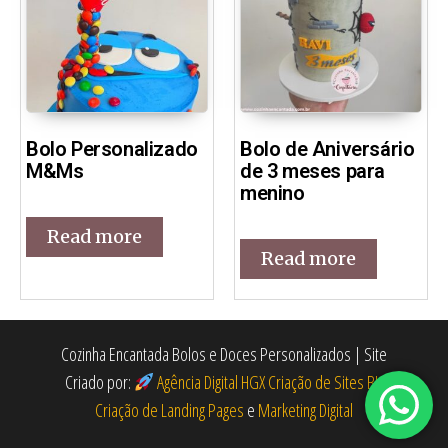
Bolo Personalizado
Bolo de Aniversário
M&Ms
de 3 meses para
menino
Read more
Read more
Cozinha Encantada Bolos e Doces Personalizados | Site
Criado por:
Agência Digital HGX Criação de Sites BH
Criação de Landing Pages
e
Marketing Digital