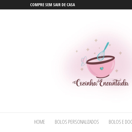
COMPRE SEM SAIR DE CASA
Bolos em
Bolos em
Maceió |
Maceió |
Bolos
HOME
BOLOS PERSONALIZADOS
BOLOS E DOC
Bolos
Personalizados